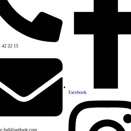
 42 22 15
Facebook
ie.fad@outlook.com