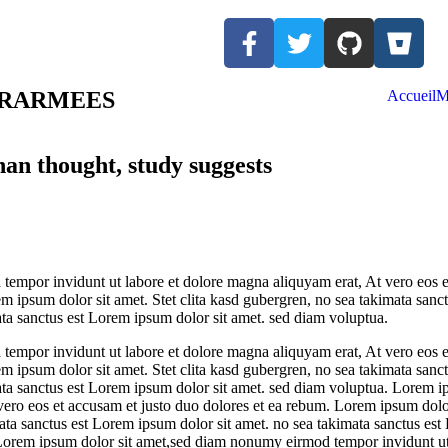
ERARMEES
Accueil
M
an thought, study suggests
empor invidunt ut labore et dolore magna aliquyam erat, At vero eos e
em ipsum dolor sit amet. Stet clita kasd gubergren, no sea takimata sanc
ata sanctus est Lorem ipsum dolor sit amet. sed diam voluptua.
empor invidunt ut labore et dolore magna aliquyam erat, At vero eos e
em ipsum dolor sit amet. Stet clita kasd gubergren, no sea takimata sanc
mata sanctus est Lorem ipsum dolor sit amet. sed diam voluptua. Lorem
 vero eos et accusam et justo duo dolores et ea rebum. Lorem ipsum dolo
imata sanctus est Lorem ipsum dolor sit amet. no sea takimata sanctus es
Lorem ipsum dolor sit amet,sed diam nonumy eirmod tempor invidunt ut 