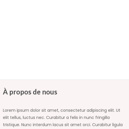
limites sur terre!
30/11/2023
/
No Comments
Dans les semaines du samedi 11 novembre au
mardi 21 novembre 2023 , les élèves officiers de
la 14e promotion en 2e année de l’académie
militaire interarmées ont effectué le…
Read More
À propos de nous
Lorem ipsum dolor sit amet, consectetur adipiscing elit. Ut
elit tellus, luctus nec. Curabitur a felis in nunc fringilla
tristique. Nunc interdum lacus sit amet orci. Curabitur ligula