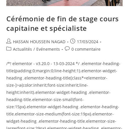
Cérémonie de fin de stage cours
capitaine et spécialiste
HASSAN HOUSSEIN NAGAD
17/03/2024
Actualités
/
Evénements
0 commentaire
/*! elementor - v3.20.0 - 13-03-2024 */ .elementor-heading-
title{padding:0;margin:0;line-height:1}.elementor-widget-
heading .elementor-heading-title[class*=elementor-
size-]>a{color:inherit;font-size:inherit;line-
height:inherit}.elementor-widget-heading .elementor-
heading-title.elementor-size-small{font-
size:15px}.elementor-widget-heading .elementor-heading-
title.elementor-size-medium{font-size:19px}.elementor-
widget-heading .elementor-heading-title.elementor-size-
large{font-size:29px}.elementor-widget-heading .elementor-